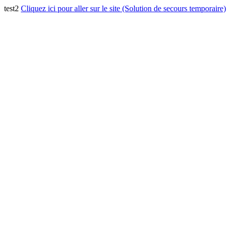
test2
Cliquez ici pour aller sur le site (Solution de secours temporaire)